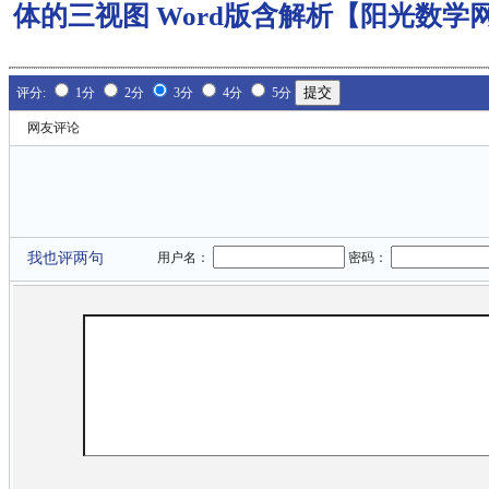
体的三视图 Word版含解析【阳光数学
评分:
1分
2分
3分
4分
5分
网友评论
我也评两句
用户名：
密码：