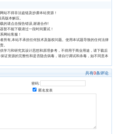
网站不得非法盗链及抄袭本站资源！
前较高版本解压。
载的请点击报告错误,谢谢合作!
器暂不能下载请过一段时间重试！
系网站客服！
者所有,本站不承担任何技术及版权问题。使用本试题导致的任何法律
责。
供学习和研究其设计思想和原理参考，不得用于商业用途，请下载后
不保证资源的完整性和是否隐含病毒，请自行调试和杀毒，如不同意本
共有
0
条评论
密码:
匿名发表