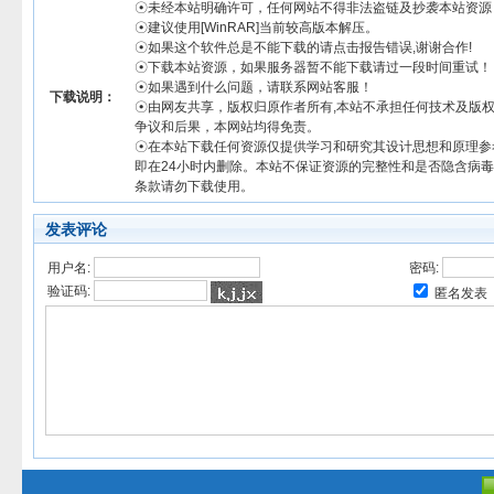
☉未经本站明确许可，任何网站不得非法盗链及抄袭本站资源
☉建议使用[WinRAR]当前较高版本解压。
☉如果这个软件总是不能下载的请点击报告错误,谢谢合作!
☉下载本站资源，如果服务器暂不能下载请过一段时间重试！
☉如果遇到什么问题，请联系网站客服！
下载说明：
☉由网友共享，版权归原作者所有,本站不承担任何技术及版
争议和后果，本网站均得免责。
☉在本站下载任何资源仅提供学习和研究其设计思想和原理参
即在24小时内删除。本站不保证资源的完整性和是否隐含病
条款请勿下载使用。
发表评论
用户名:
密码:
验证码:
匿名发表