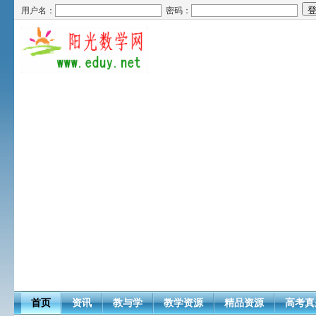
用户名：
密码：
首页
资讯
教与学
教学资源
精品资源
高考真