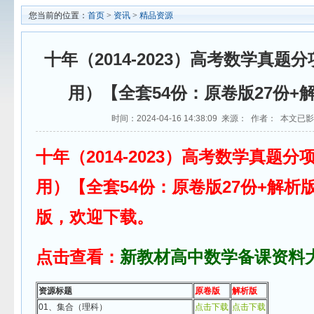
您当前的位置：
首页
>
资讯
>
精品资源
十年（2014-2023）高考数学真题
用）【全套54份：原卷版27份+
时间：2024-04-16 14:38:09 来源： 作者： 本文已
十年（2014-2023）高考数学真题
用）【全套54份：原卷版27份+解析
版，欢迎下载。
点击查看：
新教材高中数学备课资料
资源标题
原卷版
解析版
01、集合（理科）
点击下载
点击下载